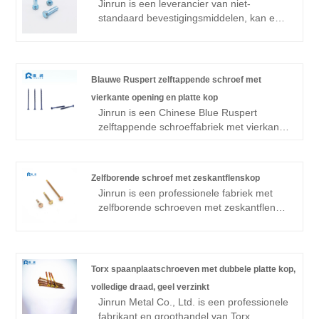
Jinrun is een leverancier van niet-
standaard bevestigingsmiddelen, kan een
verscheidenheid aan standaard en niet-
standaard bevestigingsmiddelen
produceren en leveren, waaronder
bouten, moeren, ringen, tanden,
Blauwe Ruspert zelftappende schroef met
zeshoekige klinknagels, enz., Is een
vierkante opening en platte kop
verzameling van productie en handel als
Jinrun is een Chinese Blue Ruspert
een van de fabrieken.
zelftappende schroeffabriek met vierkante
gaten en platte kop. De fabriek besteedt
aandacht aan onderzoek en ontwikkeling
van niet-standaardproducten, richt zich op
Zelfborende schroef met zeskantflenskop
productkwaliteit en is een hoogwaardige
Jinrun is een professionele fabriek met
niet-standaard schroefleverancier.
zelfborende schroeven met zeskantflens.
Met geavanceerde apparatuur en een
professioneel team kan het klanten
voorzien van hoogwaardige zelfborende
schroeven met zeskantflens, is een
Torx spaanplaatschroeven met dubbele platte kop,
verzameling van productie, onderzoek en
volledige draad, geel verzinkt
ontwikkeling, verzending, service als een
Jinrun Metal Co., Ltd. is een professionele
van de kwaliteit leveranciers.
fabrikant en groothandel van Torx