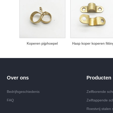
Koperen pijphoepel
Hasp koper koperen fittin
Over ons
Producten
Bedrijfsgeschiedenis
Zelfborende sc
FAQ
Zelftappende s
Roestvrij stalen