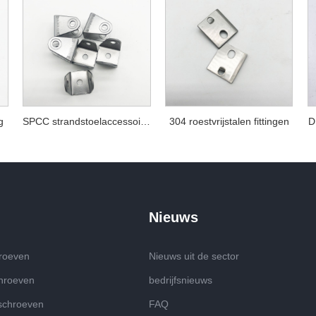
g
SPCC strandstoelaccessoires
304 roestvrijstalen fittingen
D
Nieuws
hroeven
Nieuws uit de sector
chroeven
bedrijfsnieuws
 schroeven
FAQ