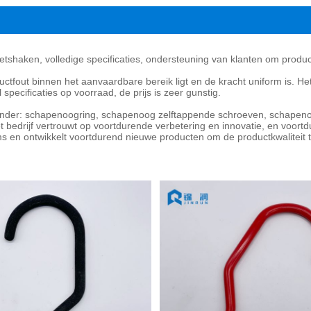
ietshaken, volledige specificaties, ondersteuning van klanten om produ
ctfout binnen het aanvaardbare bereik ligt en de kracht uniform is. H
 specificaties op voorraad, de prijs is zeer gunstig.
aaronder: schapenoogring, schapenoog zelftappende schroeven, schapen
 bedrijf vertrouwt op voortdurende verbetering en innovatie, en voortd
s en ontwikkelt voortdurend nieuwe producten om de productkwaliteit 