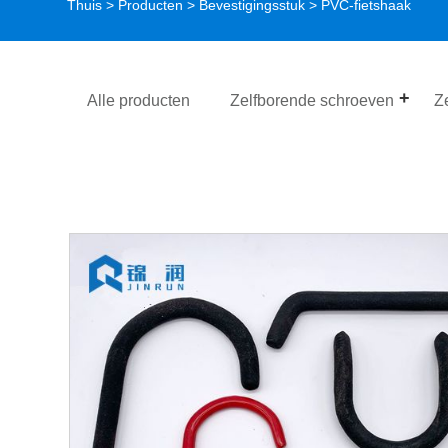
Thuis
>
Producten
>
Bevestigingsstuk
> PVC-fietshaak
Alle producten
Zelfborende schroeven
Z