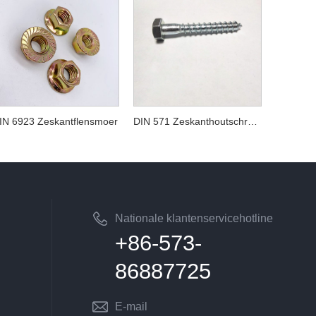
IN 6923 Zeskantflensmoer
DIN 571 Zeskanthoutschroef
Nationale klantenservicehotline
+86-573-
86887725
E-mail