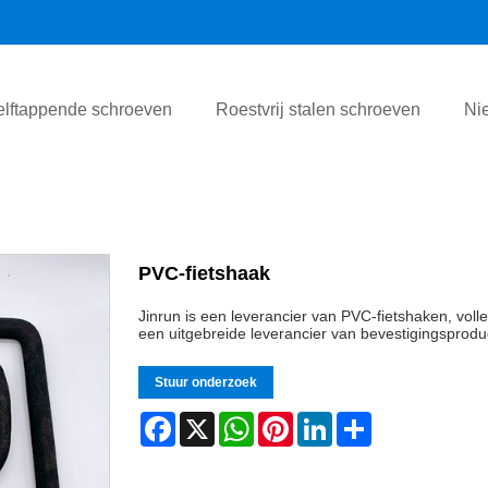
elftappende schroeven
Roestvrij stalen schroeven
Ni
PVC-fietshaak
Jinrun is een leverancier van PVC-fietshaken, volle
een uitgebreide leverancier van bevestigingsprodu
Stuur onderzoek
Facebook
X
WhatsApp
Pinterest
LinkedIn
Share