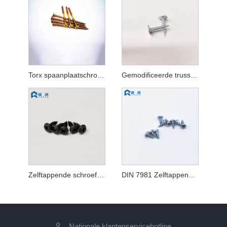
Torx spaanplaatschroeven met dubbele platte kop, volledige draad, geel verzinkt
Gemodificeerde trusskop zelftappende schroef
Zelftappende schroef met panframekop
DIN 7981 Zelftappende kruiskopschroef met kruiskop
Nationale klantenservicehotline