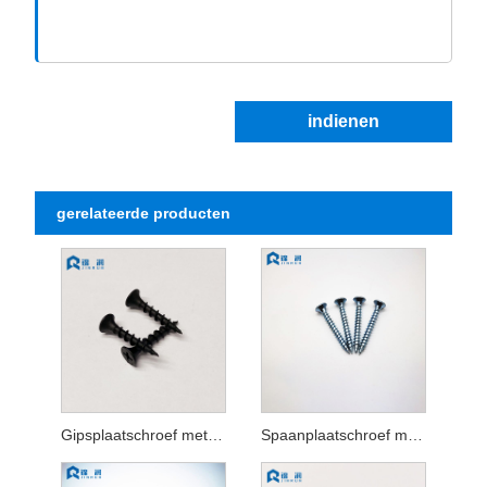
indienen
gerelateerde producten
Gipsplaatschroef met bugelkop
Spaanplaatschroef met dubbele platte kop, Pozi Drive