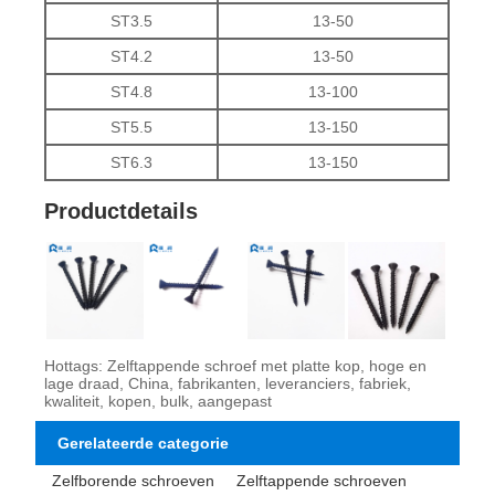
ST3.5
13-50
ST4.2
13-50
ST4.8
13-100
ST5.5
13-150
ST6.3
13-150
Productdetails
Hottags: Zelftappende schroef met platte kop, hoge en
lage draad, China, fabrikanten, leveranciers, fabriek,
kwaliteit, kopen, bulk, aangepast
Gerelateerde categorie
Zelfborende schroeven
Zelftappende schroeven