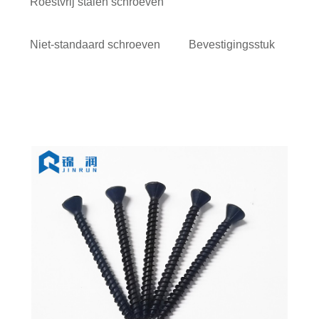
Roestvrij stalen schroeven
Niet-standaard schroeven
Bevestigingsstuk