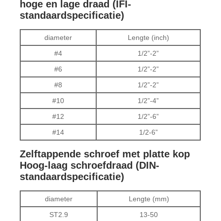
hoge en lage draad (IFI-
standaardspecificatie)
diameter
Lengte (inch)
#4
1/2”-2”
#6
1/2”-2”
#8
1/2”-2”
#10
1/2”-4”
#12
1/2”-6”
#14
1/2-6”
Zelftappende schroef met platte kop
Hoog-laag schroefdraad (DIN-
standaardspecificatie)
diameter
Lengte (mm)
ST2.9
13-50