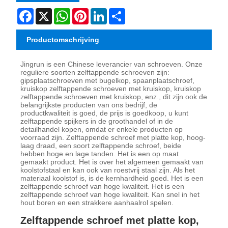
Facebook
X
WhatsApp
Pinterest
LinkedIn
Share
Productomschrijving
Jingrun is een Chinese leverancier van schroeven. Onze
reguliere soorten zelftappende schroeven zijn:
gipsplaatschroeven met bugelkop, spaanplaatschroef,
kruiskop zelftappende schroeven met kruiskop, kruiskop
zelftappende schroeven met kruiskop, enz., dit zijn ook de
belangrijkste producten van ons bedrijf, de
productkwaliteit is goed, de prijs is goedkoop, u kunt
zelftappende spijkers in de groothandel of in de
detailhandel kopen, omdat er enkele producten op
voorraad zijn. Zelftappende schroef met platte kop, hoog-
laag draad, een soort zelftappende schroef, beide
hebben hoge en lage tanden. Het is een op maat
gemaakt product. Het is over het algemeen gemaakt van
koolstofstaal en kan ook van roestvrij staal zijn. Als het
materiaal koolstof is, is de kernhardheid goed. Het is een
zelftappende schroef van hoge kwaliteit. Het is een
zelftappende schroef van hoge kwaliteit. Kan snel in het
hout boren en een strakkere aanhaalrol spelen.
Zelftappende schroef met platte kop,