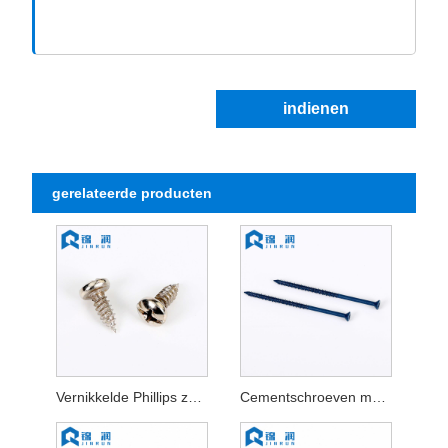
indienen
gerelateerde producten
Vernikkelde Phillips zelftappende schroef
Cementschroeven met vele koptypen