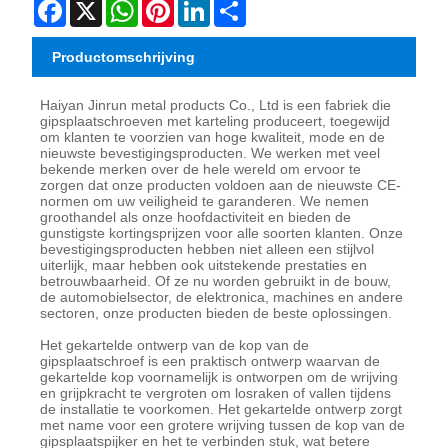
Facebook
X
WhatsApp
Pinterest
LinkedIn
Share
Productomschrijving
Haiyan Jinrun metal products Co., Ltd is een fabriek die
gipsplaatschroeven met karteling produceert, toegewijd
om klanten te voorzien van hoge kwaliteit, mode en de
nieuwste bevestigingsproducten. We werken met veel
bekende merken over de hele wereld om ervoor te
zorgen dat onze producten voldoen aan de nieuwste CE-
normen om uw veiligheid te garanderen. We nemen
groothandel als onze hoofdactiviteit en bieden de
gunstigste kortingsprijzen voor alle soorten klanten. Onze
bevestigingsproducten hebben niet alleen een stijlvol
uiterlijk, maar hebben ook uitstekende prestaties en
betrouwbaarheid. Of ze nu worden gebruikt in de bouw,
de automobielsector, de elektronica, machines en andere
sectoren, onze producten bieden de beste oplossingen.
Het gekartelde ontwerp van de kop van de
gipsplaatschroef is een praktisch ontwerp waarvan de
gekartelde kop voornamelijk is ontworpen om de wrijving
en grijpkracht te vergroten om losraken of vallen tijdens
de installatie te voorkomen. Het gekartelde ontwerp zorgt
met name voor een grotere wrijving tussen de kop van de
gipsplaatspijker en het te verbinden stuk, wat betere