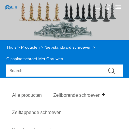
Thuis
>
Producten
>
Niet-standaard schroeven
>
Gipsplaatschroef Met Opruwen
Alle producten
Zelfborende schroeven
Zelftappende schroeven