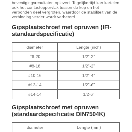
bevestigingsresultaten oplevert. Tegelijkertijd kan kartelen
ook het contactoppervlak tussen de kop en het
verbonden deel vergroten, waardoor de stabiliteit van de
verbinding verder wordt verbeterd.
Gipsplaatschroef met opruwen (IFI-
standaardspecificatie)
diameter
Lengte (inch)
#6-20
1/2”-2”
#8-18
1/2”-2”
#10-16
1/2”-4”
#12-14
1/2”-6”
#14-14
1/2-6”
Gipsplaatschroef met opruwen
(standaardspecificatie DIN7504K)
diameter
Lengte (mm)