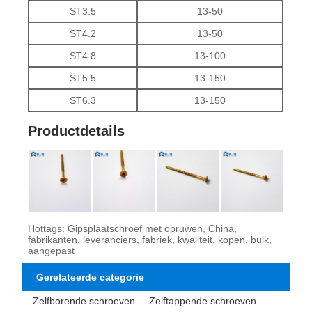
ST3.5
13-50
ST4.2
13-50
ST4.8
13-100
ST5.5
13-150
ST6.3
13-150
Productdetails
Hottags: Gipsplaatschroef met opruwen, China,
fabrikanten, leveranciers, fabriek, kwaliteit, kopen, bulk,
aangepast
Gerelateerde categorie
Zelfborende schroeven
Zelftappende schroeven