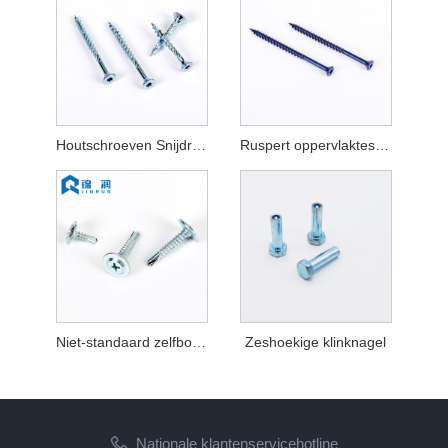
Houtschroeven Snijdraad
Ruspert oppervlakteschroeven in verschillende kleuren
Niet-standaard zelfborende schroeven
Zeshoekige klinknagel
Nationale klantenservicehotline