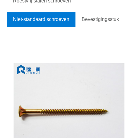
Roestvrij stalen schroeven
Niet-standaard schroeven
Bevestigingsstuk